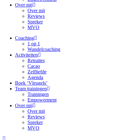
Over mij
Over mij
Reviews
Spreker
MVO
Coaching
1 op 1
Wandelcoaching
Activiteiten
Retraites
Cacao
Zelfliefde
Agenda
Boek ‘Vleugels’
Team trainingen
Trainingen
Empowerment
Over mij
Over mij
Reviews
Spreker
MVO