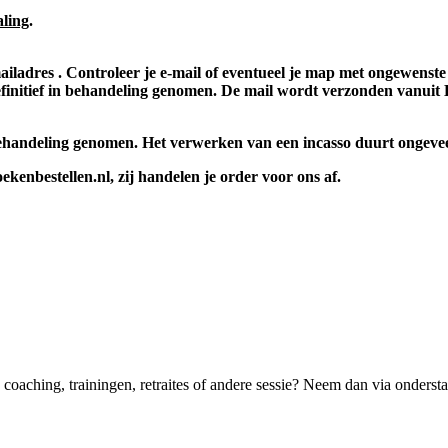
aling
.
mailadres
. Controleer je e-mail of eventueel je map met ongewenste
definitief in behandeling genomen. De mail wordt verzonden vanui
n behandeling genomen. Het verwerken van een incasso duurt ongev
enbestellen.nl, zij handelen je order voor ons af.
coaching, trainingen, retraites of andere sessie? Neem dan via ondersta