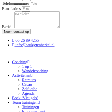
Telefoonnummer
E-mailadres
Bericht
Neem contact op
06-26 89 4255
info@baukjetenherkel.nl
Coaching
1 op 1
Wandelcoaching
Activiteiten
Retraites
Cacao
Zelfliefde
Agenda
Boek ‘Vleugels’
Team trainingen
Trainingen
Empowerment