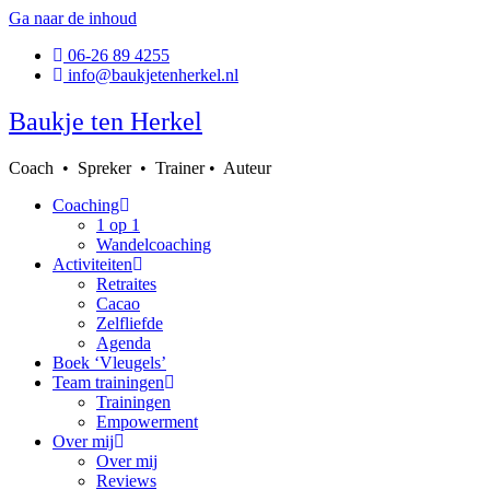
Ga naar de inhoud
06-26 89 4255
info@baukjetenherkel.nl
Baukje ten Herkel
Coach • Spreker • Trainer • Auteur
Coaching
1 op 1
Wandelcoaching
Activiteiten
Retraites
Cacao
Zelfliefde
Agenda
Boek ‘Vleugels’
Team trainingen
Trainingen
Empowerment
Over mij
Over mij
Reviews