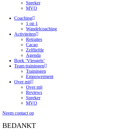
Spreker
MVO
Coaching
1 op 1
Wandelcoaching
Activiteiten
Retraites
Cacao
Zelfliefde
Agenda
Boek ‘Vleugels’
Team trainingen
Trainingen
Empowerment
Over mij
Over mij
Reviews
Spreker
MVO
Neem contact op
BEDANKT