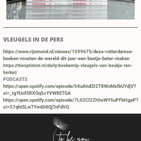
VLEUGELS IN DE PERS
https://www.rijnmond.nl/nieuws/1599675/deze-rotterdamse-
boeken-moeten-de-wereld-dit-jaar-een-beetje-beter-maken
https://theoptimist.nl/daily/boekentip-vleugels-van-baukje-ten-
herkel/
PODCASTS
https://open.spotify.com/episode/04uAtuED2T8WoMxlbUYdjV?
si=_tgYUof3RXOq5cYVW8ETGA
https://open.spotify.com/episode/7L02Cl2ZHiwWY6uPFbHgpP?
si=57qhtSLwTYmtD8QjTnFdVQ