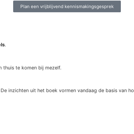
Plan een vrijblijvend kennismakingsgesprek
ls
.
m thuis te komen bij mezelf.
e inzichten uit het boek vormen vandaag de basis van hoe i