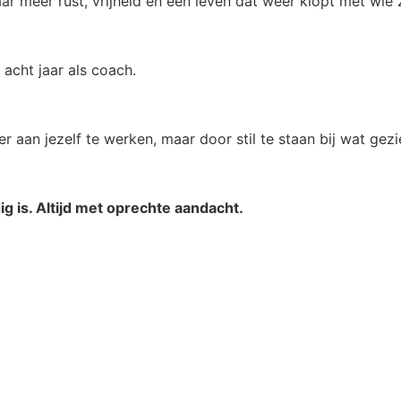
 meer rust, vrijheid en een leven dat weer klopt met wie ze
 acht jaar als coach.
er aan jezelf te werken, maar door stil te staan bij wat gez
 is. Altijd met oprechte aandacht.