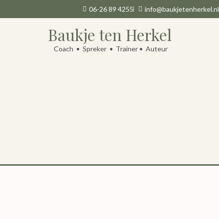
06-26 89 4255
info@baukjetenherkel.nl
Baukje ten Herkel
Coach • Spreker • Trainer • Auteur
Wat leuk dat je gaat aanmelden voor een Empowerment
Training van de GameChangers. Na inschrijving ontvang