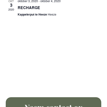
oktober 3, 2020
-
oktober 4, 2020
weerg
OKT
3
RECHARGE
2020
naviga
Kappelerput te Heeze
Heeze