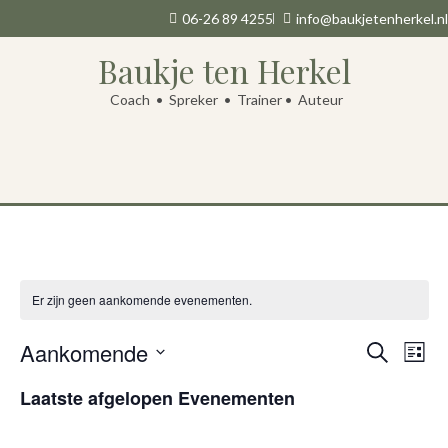
06-26 89 4255
info@baukjetenherkel.nl
Baukje ten Herkel
Coach • Spreker • Trainer • Auteur
Er zijn geen aankomende evenementen.
Evene
Ev
Aankomende
Zoeken
Lijst
Selecteer
we
Zoeke
een
Laatste afgelopen Evenementen
datum.
na
en